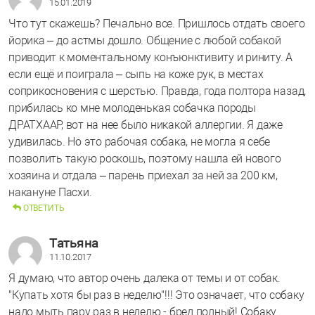
15.01.2019
Что тут скажешь? Печально все. Пришлось отдать своего
йорика – до астмы дошло. Общение с любой собакой
приводит к моментальному конъюнктивиту и риниту. А
если ещё и поиграла – сыпь на коже рук, в местах
соприкосновения с шерстью. Правда, года полтора назад,
прибилась ко мне молоденькая собачка породы
ДРАТХААР, вот на нее было никакой аллергии. Я даже
удивилась. Но это рабочая собака, не могла я себе
позволить такую роскошь, поэтому нашла ей нового
хозяина и отдала – парень приехал за ней за 200 км,
накануне Пасхи.
ОТВЕТИТЬ
Татьяна
11.10.2017
Я думаю, что автор очень далека от темы и от собак.
"Купать хотя бы раз в неделю"!!! Это означает, что собаку
надо мыть пару раз в неделю - бред полный! Собаку