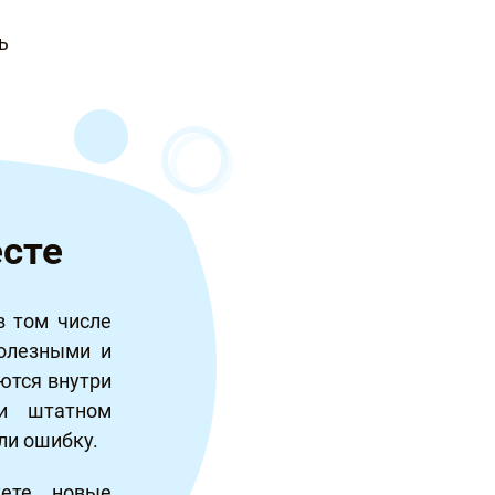
ь
сте
в том числе
олезными и
ются внутри
и штатном
ли ошибку.
уете новые