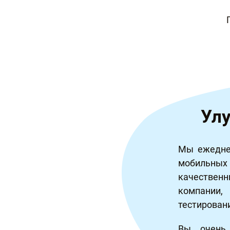
Ул
Мы ежеднев
мобильных
качественн
компании
тестирован
Вы очень 