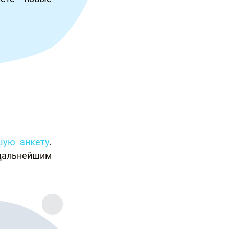
шую анкету
.
дальнейшим