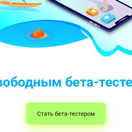
свободным
бета-тест
Стать бета-тестером