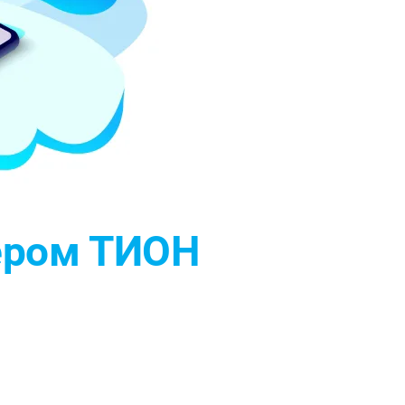
ером
ТИОН