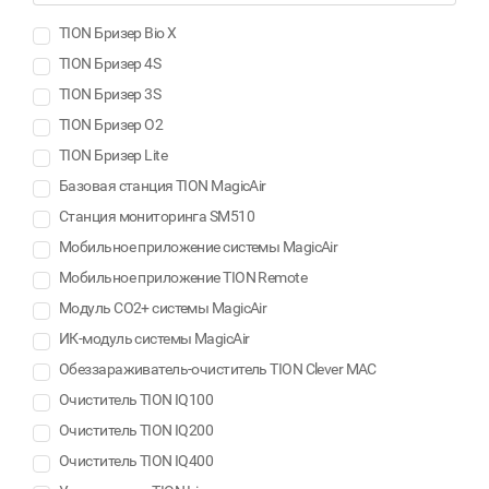
TION Бризер Bio X
TION Бризер 4S
TION Бризер 3S
TION Бризер О2
TION Бризер Lite
Базовая станция TION MagicAir
Станция мониторинга SM510
Мобильное приложение системы MagicAir
Мобильное приложение TION Remote
Модуль CO2+ системы MagicAir
ИК-модуль системы MagicAir
Обеззараживатель-очиститель TION Clever MAC
Очиститель TION IQ100
Очиститель TION IQ200
Очиститель TION IQ400