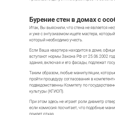
Бурение стен в домах с ос
Итак, Вы выяснили, что стена не является не
и уже с энтузиазмом ищете мастера, который
который необходимо учесть.
Если Ваша квартира находится в доме, офиц
вступают нормы Закона РФ от 25.06.2002 го
здания, включая и его фасады, подлежат гос
Таким образом, любые манипуляции, которые
пройти процедуру согласования в компетентн
подведомственны Комитету по государствен
культуры (КГИОП).
При этом здесь не играет роли диаметр отве
если комиссия посчитает, что подобные ман
придет отказ.