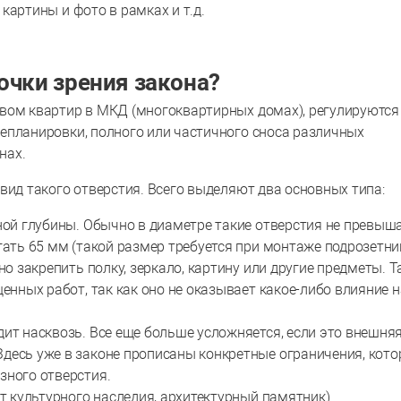
картины и фото в рамках и т.д.
очки зрения закона?
вом квартир в МКД (многоквартирных домах), регулируются
епланировки, полного или частичного сноса различных
нах.
вид такого отверстия. Всего выделяют два основных типа:
ной глубины. Обычно в диаметре такие отверстия не превыш
гать 65 мм (такой размер требуется при монтаже подрозетни
но закрепить полку, зеркало, картину или другие предметы. Т
енных работ, так как оно не оказывает какое-либо влияние н
дит насквозь. Все еще больше усложняется, если это внешня
десь уже в законе прописаны конкретные ограничения, кото
зного отверстия.
кт культурного наследия, архитектурный памятник).