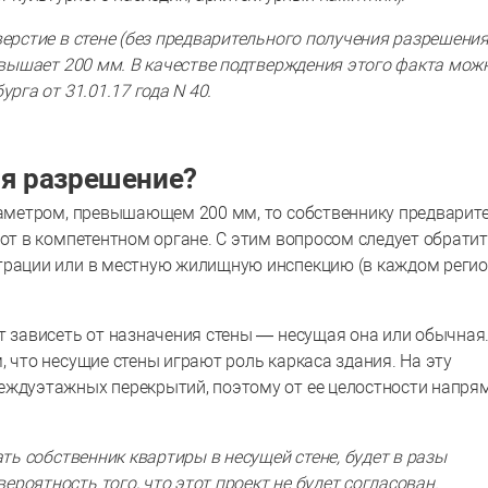
верстие в стене (без предварительного получения разрешения
ревышает 200 мм. В качестве подтверждения этого факта мож
рга от 31.01.17 года N 40.
ся разрешение?
диаметром, превышающем 200 мм, то собственнику предварит
бот в компетентном органе. С этим вопросом следует обратит
страции или в местную жилищную инспекцию (в каждом реги
т зависеть от назначения стены — несущая она или обычная.
, что несущие стены играют роль каркаса здания. На эту
еждуэтажных перекрытий, поэтому от ее целостности напря
ать собственник квартиры в несущей стене, будет в разы
роятность того, что этот проект не будет согласован.