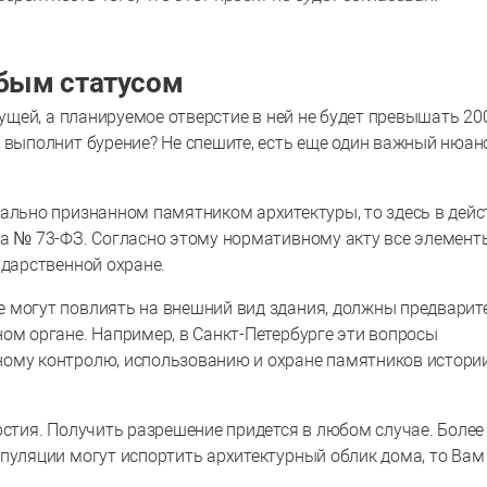
обым статусом
сущей, а планируемое отверстие в ней не будет превышать 20
 выполнит бурение? Не спешите, есть еще один важный нюанс
иально признанном памятником архитектуры, то здесь в дейс
да № 73-ФЗ. Согласно этому нормативному акту все элемент
ударственной охране.
 могут повлиять на внешний вид здания, должны предварит
ом органе. Например, в Санкт-Петербурге эти вопросы
ному контролю, использованию и охране памятников истори
рстия. Получить разрешение придется в любом случае. Более 
ипуляции могут испортить архитектурный облик дома, то Вам