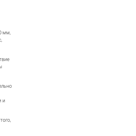
0 мм,
,
твие
ы
ельно
и и
того,