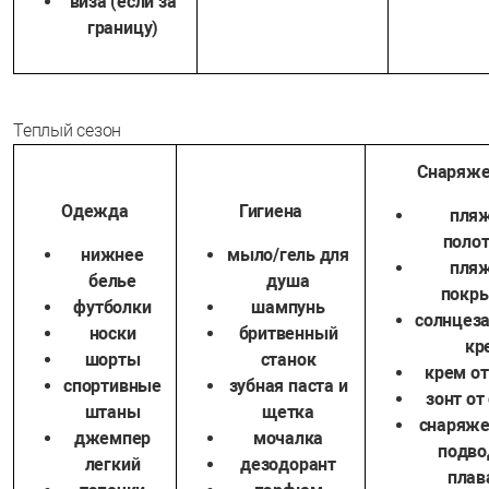
виза (если за
границу)
Теплый сезон
Снаряже
Одежда
Гигиена
пля
поло
нижнее
мыло/гель для
пля
белье
душа
покр
футболки
шампунь
солнцез
носки
бритвенный
кр
шорты
станок
крем от
спортивные
зубная паста и
зонт от
штаны
щетка
снаряже
джемпер
мочалка
подво
легкий
дезодорант
плав