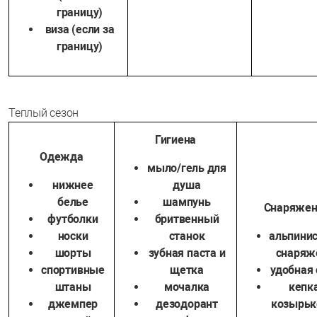
границу)
виза (если за
границу)
Теплый сезон
Гигиена
Одежда
мыло/гель для
нижнее
душа
белье
шампунь
Снаряжен
футболки
бритвенный
носки
станок
альпини
шорты
зубная паста и
снаряж
спортивные
щетка
удобная 
штаны
мочалка
кепка
джемпер
дезодорант
козырьк