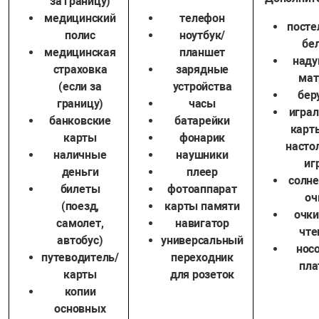
за границу)
медицинский
телефон
посте
полис
ноутбук/
бе
медицинская
планшет
наду
страховка
зарядные
мат
(если за
устройства
бер
границу)
часы
игра
банковские
батарейки
карт
карты
фонарик
насто
наличные
наушники
иг
деньги
плеер
солн
билеты
фотоаппарат
оч
(поезд,
карты памяти
очки
самолет,
навигатор
чте
автобус)
универсальный
нос
путеводитель/
переходник
пла
карты
для розеток
копии
основных