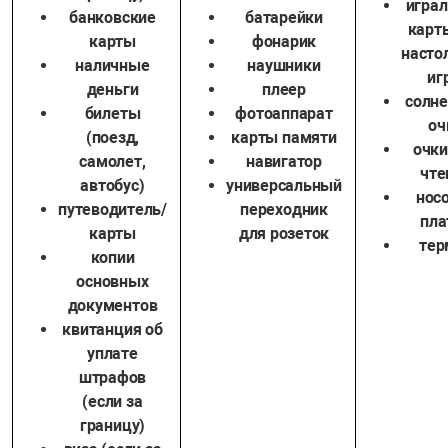
игра
банковские
батарейки
карт
карты
фонарик
насто
наличные
наушники
иг
деньги
плеер
солн
билеты
фотоаппарат
оч
(поезд,
карты памяти
очки
самолет,
навигатор
чте
автобус)
универсальный
нос
путеводитель/
переходник
пла
карты
для розеток
тер
копии
основных
документов
квитанция об
уплате
штрафов
(если за
границу)