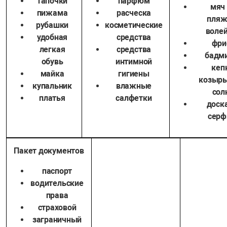
тапочки
парфюм
мяч
пижама
расческа
пляж
рубашки
косметические
воле
удобная
средства
фри
легкая
средства
бадм
обувь
интимной
кеп
майка
гигиены
козырь
купальник
влажные
сол
платья
салфетки
доск
серф
Пакет документов
паспорт
водительские
права
страховой
заграничный