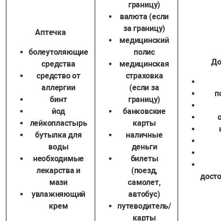
границу)
валюта (если
за границу)
Аптечка
медицинский
болеутоляющие
полис
До
средства
медицинская
средство от
страховка
аллергии
(если за
п
бинт
границу)
йод
банковские
лейкопластырь
карты
бутылка для
наличные
воды
деньги
необходимые
билеты
лекарства и
(поезд,
дост
мази
самолет,
увлажняющий
автобус)
крем
путеводитель/
карты