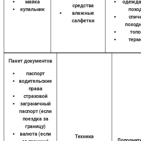
майка
одежда
средства
купальник
похо
влажные
спич
салфетки
поход
топо
терм
Пакет документов
паспорт
водительские
права
страховой
заграничный
паспорт (если
поездка за
границу)
валюта (если
Техника
Дополнит