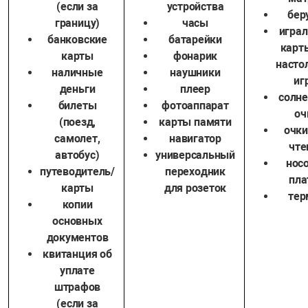
(если за
устройства
бер
границу)
часы
игра
банковские
батарейки
карт
карты
фонарик
насто
наличные
наушники
иг
деньги
плеер
солн
билеты
фотоаппарат
оч
(поезд,
карты памяти
очки
самолет,
навигатор
чте
автобус)
универсальный
нос
путеводитель/
переходник
пла
карты
для розеток
тер
копии
основных
документов
квитанция об
уплате
штрафов
(если за