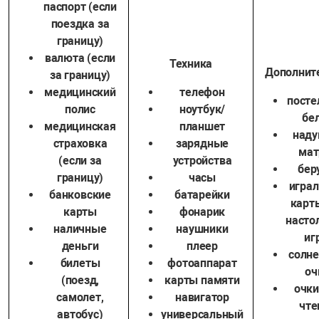
паспорт (если
поездка за
границу)
валюта (если
Техника
Дополнит
за границу)
медицинский
телефон
посте
полис
ноутбук/
бе
медицинская
планшет
наду
страховка
зарядные
мат
(если за
устройства
бер
границу)
часы
игра
банковские
батарейки
карт
карты
фонарик
насто
наличные
наушники
иг
деньги
плеер
солн
билеты
фотоаппарат
оч
(поезд,
карты памяти
очки
самолет,
навигатор
чте
автобус)
универсальный