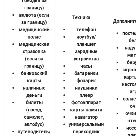
поездка за
границу)
валюта (если
Техника
Дополнит
за границу)
медицинский
телефон
посте
полис
ноутбук/
бе
медицинская
планшет
наду
страховка
зарядные
мат
(если за
устройства
бер
границу)
часы
игра
банковский
батарейки
карт
карты
фонарик
насто
наличные
наушники
иг
деньги
плеер
солн
билеты
фотоаппарат
оч
(поезд,
карты памяти
очки
самолет,
навигатор
чте
автобус)
универсальный
нос
путеводитель/
переходник
пла