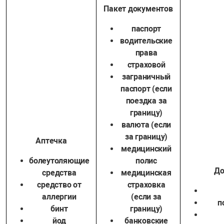
Пакет документов
паспорт
водительские
права
страховой
заграничный
паспорт (если
поездка за
границу)
валюта (если
за границу)
Аптечка
медицинский
болеутоляющие
полис
До
средства
медицинская
средство от
страховка
аллергии
(если за
п
бинт
границу)
йод
банковские