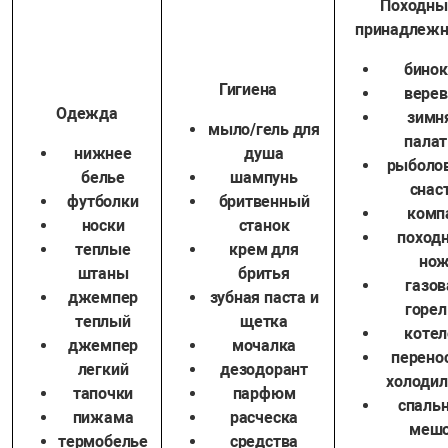
Походны
принадлежн
бинок
Гигиена
верев
Одежда
зимн
мыло/гель для
палат
нижнее
душа
рыболо
белье
шампунь
снас
футболки
бритвенный
комп
носки
станок
поход
теплые
крем для
но
штаны
бритья
газов
джемпер
зубная паста и
горел
теплый
щетка
котел
джемпер
мочалка
перено
легкий
дезодорант
холодил
тапочки
парфюм
спаль
пижама
расческа
меш
термобелье
средства