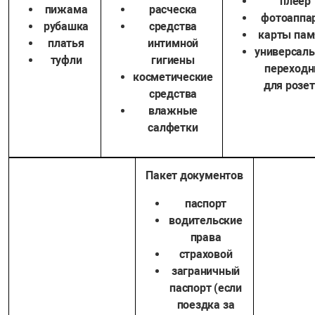
плеер
пижама
расческа
фотоаппа
рубашка
средства
карты пам
платья
интимной
универсал
туфли
гигиены
переходн
косметические
для розе
средства
влажные
салфетки
Пакет документов
паспорт
водительские
права
страховой
заграничный
паспорт (если
поездка за