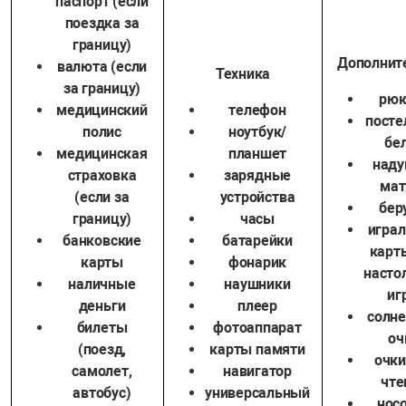
паспорт (если
поездка за
границу)
Дополнит
валюта (если
Техника
за границу)
рюк
медицинский
телефон
посте
полис
ноутбук/
бе
медицинская
планшет
наду
страховка
зарядные
мат
(если за
устройства
бер
границу)
часы
игра
банковские
батарейки
карт
карты
фонарик
насто
наличные
наушники
иг
деньги
плеер
солн
билеты
фотоаппарат
оч
(поезд,
карты памяти
очки
самолет,
навигатор
чте
автобус)
универсальный
нос