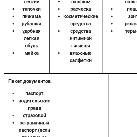
легкий
парфюм
солн
тапочки
расческа
пла
пижама
косметические
зон
рубашки
средства
рюкз
удобная
средства
терм
легкая
интимной
обувь
гигиены
майка
влажные
салфетки
Пакет документов
паспорт
водительские
права
страховой
заграничный
паспорт (если