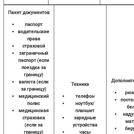
Пакет документов
паспорт
водительские
права
страховой
заграничный
паспорт (если
поездка за
границу)
Дополнит
валюта (если
Техника
за границу)
рюк
медицинский
телефон
посте
полис
ноутбук/
бе
медицинская
планшет
наду
страховка
зарядные
мат
(если за
устройства
бер
границу)
часы