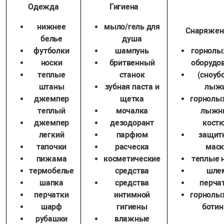
Одежда
Гигиена
нижнее
мыло/гель для
Снаряжен
белье
душа
футболки
шампунь
горнол
носки
бритвенный
оборудо
теплые
станок
(сноуб
штаны
зубная паста и
лыж
джемпер
щетка
горнол
теплый
мочалка
лыжн
джемпер
дезодорант
кост
легкий
парфюм
защит
тапочки
расческа
маск
пижама
косметические
теплые 
термобелье
средства
шле
шапка
средства
перча
перчатки
интимной
горнол
шарф
гигиены
ботин
рубашки
влажные