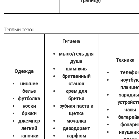
границу)
Теплый сезон
Гигиена
мыло/гель для
Техника
душа
шампунь
Одежда
телефо
бритвенный
ноутбук
нижнее
станок
планше
белье
крем для
зарядны
футболка
бритья
устройст
носки
зубная паста и
часы
брюки
щетка
батарей
джемпер
мочалка
фонари
легкий
дезодорант
наушник
тапочки
парфюм