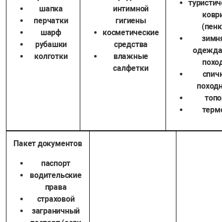
туристич
шапка
интимной
ковр
перчатки
гигиены
(пенк
шарф
косметические
зимн
рубашки
средства
одежда
колготки
влажные
похо
салфетки
спич
поход
топо
терм
Пакет документов
паспорт
водительские
права
страховой
заграничный