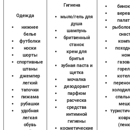
Гигиена
бинок
верев
Одежда
мыло/гель для
палат
душа
нижнее
рыболо
шампунь
белье
снас
бритвенный
футболки
комп
станок
носки
поход
крем для
шорты
но
бритья
спортивные
газов
зубная паста и
штаны
горел
щетка
джемпер
котел
мочалка
легкий
перено
дезодорант
тапочки
холодил
парфюм
пижама
спаль
расческа
рубашки
меш
средства
удобная
туристич
интимной
легкая
ковр
гигиены
обувь
(пенк
косметические