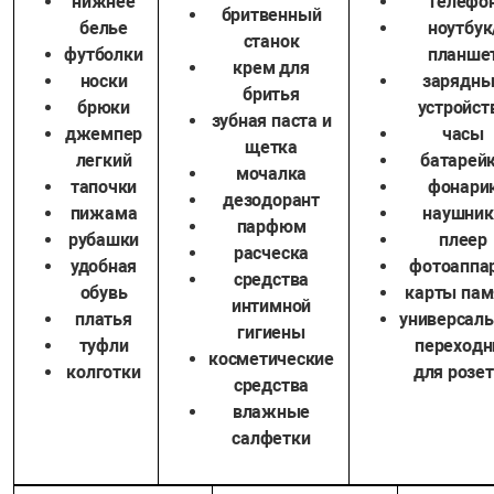
нижнее
телефо
бритвенный
белье
ноутбук
станок
футболки
планше
крем для
носки
зарядны
бритья
брюки
устройст
зубная паста и
джемпер
часы
щетка
легкий
батарей
мочалка
тапочки
фонари
дезодорант
пижама
наушник
парфюм
рубашки
плеер
расческа
удобная
фотоаппа
средства
обувь
карты пам
интимной
платья
универсал
гигиены
туфли
переходн
косметические
колготки
для розе
средства
влажные
салфетки