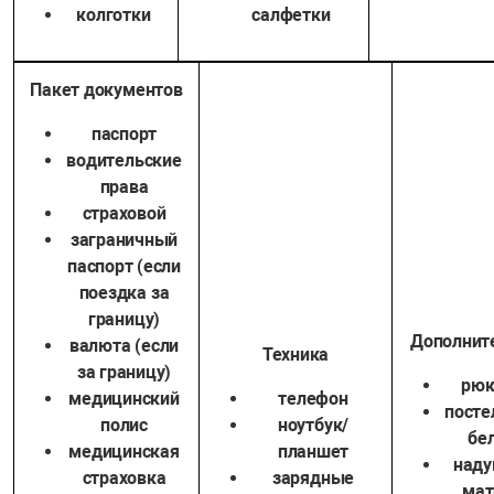
колготки
салфетки
Пакет документов
паспорт
водительские
права
страховой
заграничный
паспорт (если
поездка за
границу)
Дополнит
валюта (если
Техника
за границу)
рюк
медицинский
телефон
посте
полис
ноутбук/
бе
медицинская
планшет
наду
страховка
зарядные
мат