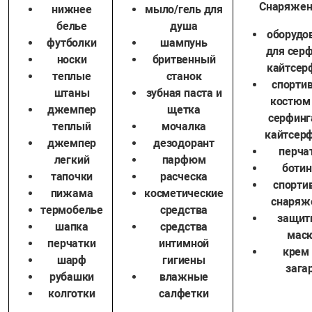
Снаряжен
нижнее
мыло/гель для
белье
душа
оборудо
футболки
шампунь
для серф
носки
бритвенный
кайтсер
теплые
станок
спорти
штаны
зубная паста и
костюм 
джемпер
щетка
серфинг
теплый
мочалка
кайтсерф
джемпер
дезодорант
перча
легкий
парфюм
ботин
тапочки
расческа
спорти
пижама
косметические
снаряж
термобелье
средства
защит
шапка
средства
мас
перчатки
интимной
крем 
шарф
гигиены
зага
рубашки
влажные
колготки
салфетки