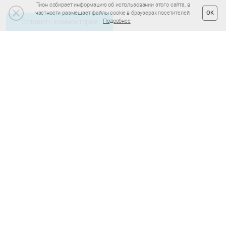
Тион собирает информацию об использовании этого сайта, в
частности размещает файлы cookie в браузерах посетителей.
OK
Подробнее
Оставить комментарий
Новое в блоге
Подписка на полезные статьи