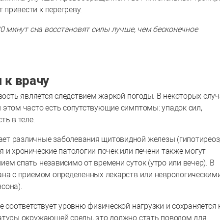
т привести к перегреву.
20 минут сна восстановят силы лучше, чем бесконечное
 к врачу
ивость является следствием жаркой погоды. В некоторых слу
 этом часто есть сопутствующие симптомы: упадок сил,
ть в теле.
ет различные заболевания щитовидной железы (гипотиреоз
 и хронические патологии почек или печени также могут
ем спать независимо от времени суток (утро или вечер). В
ана с приемом определенных лекарств или неврологическим
нсона).
е соответствует уровню физической нагрузки и сохраняется 
атуры окружающей среды, это должно стать поводом для