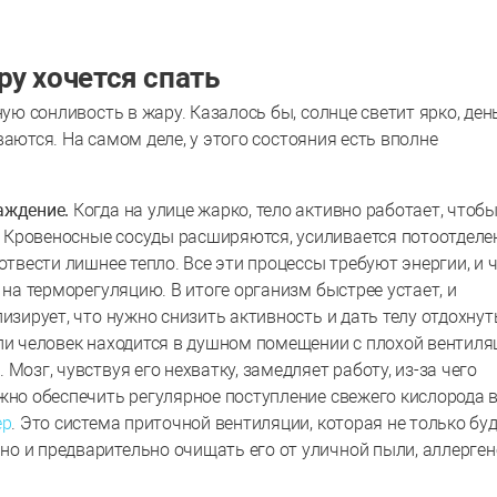
у хочется спать
 сонливость в жару. Казалось бы, солнце светит ярко, ден
аются. На самом деле, у этого состояния есть вполне
аждение.
Когда на улице жарко, тело активно работает, чтоб
Кровеносные сосуды расширяются, усиливается потоотделен
отвести лишнее тепло. Все эти процессы требуют энергии, и 
 на терморегуляцию. В итоге организм быстрее устает, и
лизирует, что нужно снизить активность и дать телу отдохну
ли человек находится в душном помещении с плохой вентиля
Мозг, чувствуя его нехватку, замедляет работу, из-за чего
жно обеспечить регулярное поступление свежего кислорода 
ер
. Это система приточной вентиляции, которая не только бу
о и предварительно очищать его от уличной пыли, аллерген