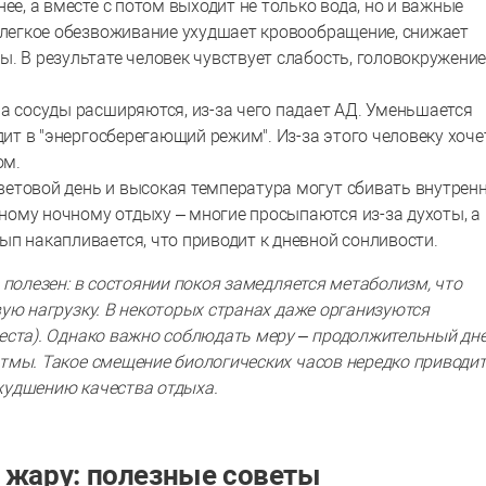
нее, а вместе с потом выходит не только вода, но и важные
е легкое обезвоживание ухудшает кровообращение, снижает
. В результате человек чувствует слабость, головокружение
а сосуды расширяются, из-за чего падает АД. Уменьшается
дит в "энергосберегающий режим". Из-за этого человеку хоче
дом.
ветовой день и высокая температура могут сбивать внутрен
ому ночному отдыху – многие просыпаются из-за духоты, а
ып накапливается, что приводит к дневной сонливости.
 полезен: в состоянии покоя замедляется метаболизм, что
ую нагрузку. В некоторых странах даже организуются
еста). Однако важно соблюдать меру – продолжительный дн
тмы. Такое смещение биологических часов нередко приводит
худшению качества отдыха.
в жару: полезные советы