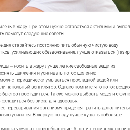
рилечь в жару. При этом нужно оставаться активным и выпо
ть помогут следующие советы:
ие дня старайтесь постоянно пить обычную чистую воду
тков, усиливающих обезвоживание, лучше отказаться (газир
жды – носить в жару лучше легкие свободные вещи из
теснять движения и усиливать потоотделение;
 можно периодически умываться прохладной водой или
ли напольный вентилятор. Однако помните, что поток воздух
но быстро простудиться. Также можно выбрать модели с фун
 охладиться без риска для здоровья;
я ее переваривания организму придется тратить дополнител
олько усилится. В жаркую погоду лучше кушать побольше
разминка улучшат кровообращение. А вот интенсивных тренир