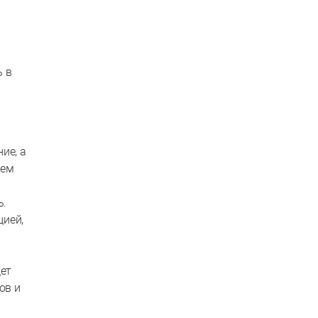
ь в
ы
ие, а
чем
ть.
цией,
в
дет
ов и