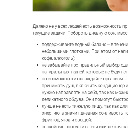
Далеко не у всех людей есть возможность п
текущие задачи. Побороть дневную сонливос
поддерживайте водный баланс – в течен
небольшими глотками. При этом от напи
кофе, алкоголь);
не забывайте про правильный выбор оде
натуральных тканей, которые не будут с
по возможности охлаждайте организм –
принимать душ, включить кондиционер и
нужно направлять на себя, так как мож
деликатного обдува. Они помогут быстро
лучше не есть тяжелую пищу, так как дл
энергию, а значит дневная сонливость т
фруктов, ягод и овощей;
спокойные прогулки в тени или легкая 