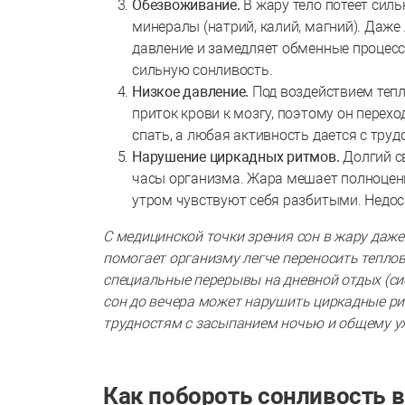
Обезвоживание.
В жару тело потеет силь
минералы (натрий, калий, магний). Даж
давление и замедляет обменные процессы
сильную сонливость.
Низкое давление.
Под воздействием тепл
приток крови к мозгу, поэтому он перехо
спать, а любая активность дается с тру
Нарушение циркадных ритмов.
Долгий с
часы организма. Жара мешает полноценн
утром чувствуют себя разбитыми. Недос
С медицинской точки зрения сон в жару даже
помогает организму легче переносить теплов
специальные перерывы на дневной отдых (си
сон до вечера может нарушить циркадные ри
трудностям с засыпанием ночью и общему у
Как побороть сонливость 