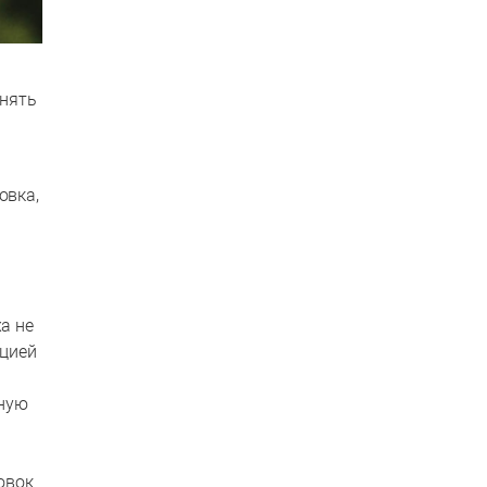
лнять
овка,
а не
кцией
ьную
овок