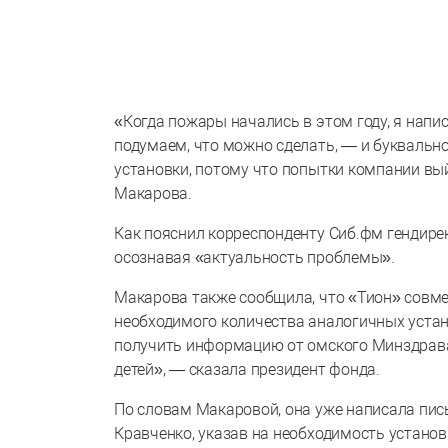
«Когда пожары начались в этом году, я напи
подумаем, что можно сделать, — и буквальн
установки, потому что попытки компании вый
Макарова.
Как пояснил корреспонденту Сиб.фм гендире
осознавая «актуальность проблемы».
Макарова также сообщила, что «Тион» совме
необходимого количества аналогичных устано
получить информацию от омского Минздрава
детей», — сказала президент фонда.
По словам Макаровой, она уже написала пи
Кравченко, указав на необходимость устано
будут аукаться нашему бюджету здравоохра