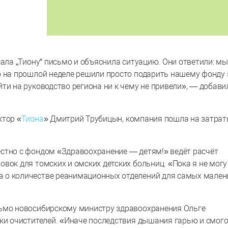
сала „Тиону“ письмо и объяснила ситуацию. Они ответили: м
о на прошлой неделе решили просто подарить нашему фонду 
ти на руководство региона ни к чему не привели», — добави
ктор «
Тиона
» Дмитрий Трубицын, компания пошла на затрат
стно с фондом «Здравоохранение — детям!» ведёт расчёт
вок для томских и омских детских больниц. «Пока я не могу
 о количестве реанимационных отделений для самых мален
сьмо новосибирскому министру здравоохранения Ольге
вки очистителей. «Иначе последствия дышания гарью и смог
нения ближайшие лет 15», — добавила Макарова.