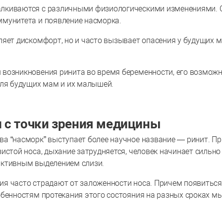
алкиваются с различными физиологическими изменениями. 
ммунитета и появление насморка.
ляет дискомфорт, но и часто вызывает опасения у будущих 
 возникновения ринита во время беременности, его возмож
для будущих мам и их малышей.
 с точки зрения медицины
а “насморк” выступает более научное название — ринит. Пр
истой носа, дыхание затрудняется, человек начинает сильно
активным выделением слизи.
я часто страдают от заложенности носа. Причем появиться
обенностям протекания этого состояния на разных сроках м