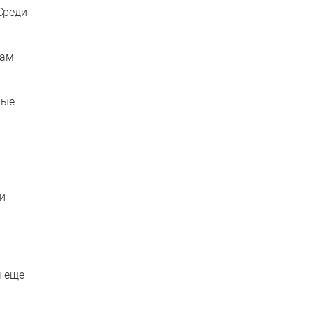
Среди
мам
ные
и
ы еще