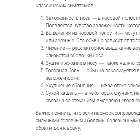
классических симптомов:
Заложенность носа — в носовой полости 
Появляется чувство заложенности, кото
Выделения из носовой полости — могут 
или зеленые. Это обычно зависит от тог
Чихание — рефлекторное выдыхание возд
слизистой оболочки носа.
Зуд или жжение в носу — также являют
Головная боль — обычно локализуется в 
заложенности.
Ухудшение обоняния — из-за отека слиз
Сухой кашель — в некоторых случаях, 
связана со стеканием выделяющегося сек
Важно помнить, что если насморк сопровож
сильными головными болями, болезненным го
обратиться к врачу.