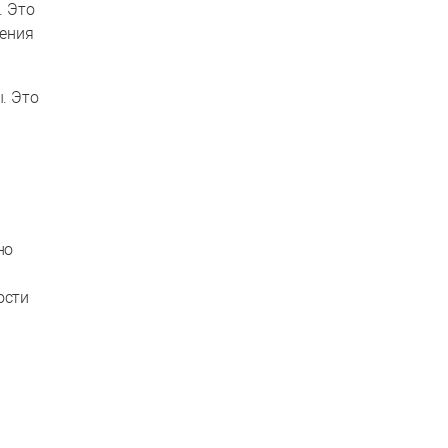
. Это
нения
. Это
но
ости
ы