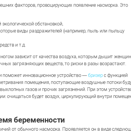
нешних факторов, провоцирующих появление насморка. Это
й экологической обстановкой,
которые виды раздражителей (например, пыль или пыльцу
едств и т.д.
многом зависит от качества воздуха, которым дышит женщин
ичных загрязняющих веществ, то риски в разы возрастают.
и поможет инновационное устройство —
бризер
с функцией
ветривания помещения, поступающие воздушные потоки буд
выхлопных газов и прочих загрязнений. При этом устройств
ии: очищаться будет воздух, циркулирующий внутри помеще
емя беременности
личий от обычного насморка. Проявляется он в виде следую