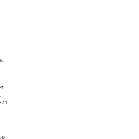
а.
ут
о
ния.
щих