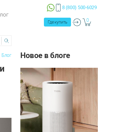
8 (800) 500-6029
лог
0
Где купить
Новое в блоге
Блог
и