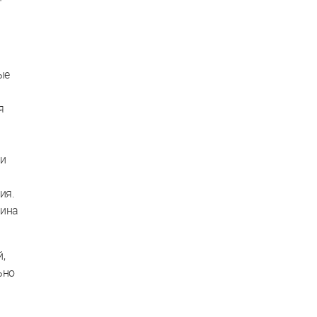
ые
я
 и
ия.
чина
,
ьно