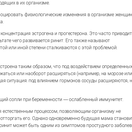
одящих в их организме.
воцировать физиологические изменения в организме женщи
а.
нцентрация эстрогена и прогестерона. Это часто приводит
льтате чего развивается ринит. Его также называют
ой или иной степени сталкиваются с этой проблемой.
строена таким образом, что под воздействием определенны
жаться или наоборот расширяться (например, на морозе или
ая ситуация: под влиянием гормонов сосуды расширяются, н
щий сопли при беременности — ослабленный иммунитет.
я естественным процессом, позволяющим организму не
е отторгать его. Однако одновременно будущая мама станови
 ринит может быть одним из симптомов простудного заболев