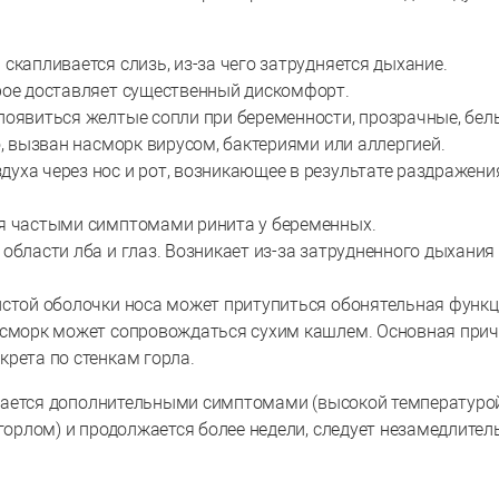
скапливается слизь, из-за чего затрудняется дыхание.
рое доставляет существенный дискомфорт.
появиться желтые сопли при беременности, прозрачные, бел
о, вызван насморк вирусом, бактериями или аллергией.
уха через нос и рот, возникающее в результате раздражени
ся частыми симптомами ринита у беременных.
области лба и глаз. Возникает из-за затрудненного дыхания
истой оболочки носа может притупиться обонятельная функц
насморк может сопровождаться сухим кашлем. Основная при
рета по стенкам горла.
дается дополнительными симптомами (высокой температурой
рлом) и продолжается более недели, следует незамедлител