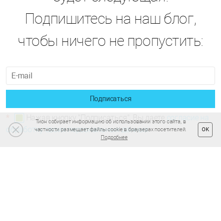
Подпишитесь на наш блог,
чтобы ничего не пропустить:
Подписаться
*
Нажав кнопку "Подписаться", Вы даете
согласие на
Тион собирает информацию об использовании этого сайта, в
обработку своих персональных данных
частности размещает файлы cookie в браузерах посетителей.
OK
Подробнее
Читайте также
0 Комментариев