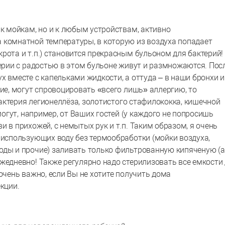
 к мойкам, но и к любым устройствам, активно
 комнатной температуры, в которую из воздуха попадает
рота и т.п.) становится прекрасным бульоном для бактерий!
терии с радостью в этом бульоне живут и размножаются. Пос
х вместе с капельками жидкости, а оттуда – в наши бронхи и
ние, могут спровоцировать «всего лишь» аллергию, то
 бактерия легионеллёза, золотистого стафилококка, кишечной
могут, например, от Ваших гостей (у каждого не попросишь
 в прихожей, с немытых рук и т.п. Таким образом, я очень
 использующих воду без термообработки (мойки воздуха,
оды и прочие) заливать только фильтрованную кипяченую (а
жедневно! Также регулярно надо стерилизовать все емкости
очень важно, если Вы не хотите получить дома
кции.