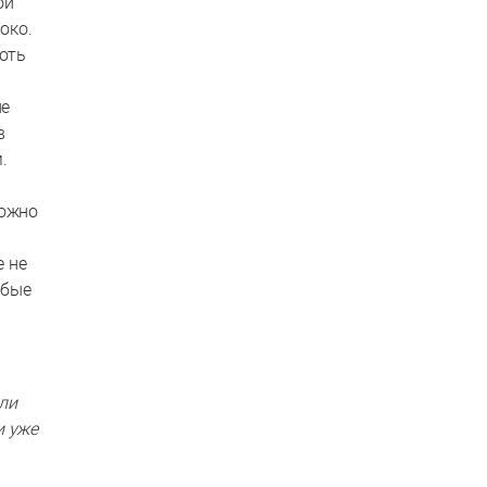
ой
око.
оть
ие
в
.
можно
е не
юбые
ли
и уже