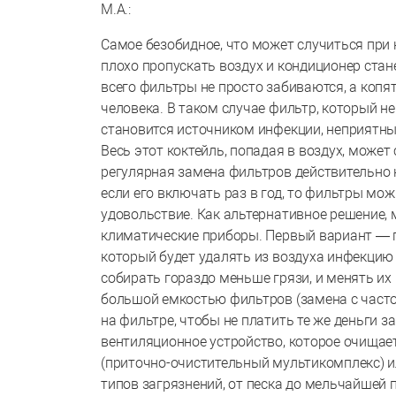
М.А.:
Самое безобидное, что может случиться при
плохо пропускать воздух и кондиционер стан
всего фильтры не просто забиваются, а копя
человека. В таком случае фильтр, который н
становится источником инфекции, неприятны
Весь этот коктейль, попадая в воздух, може
регулярная замена фильтров действительно 
если его включать раз в год, то фильтры мож
удовольствие. Как альтернативное решение,
климатические приборы. Первый вариант — 
который будет удалять из воздуха инфекцию 
собирать гораздо меньше грязи, и менять их 
большой емкостью фильтров (замена с частот
на фильтре, чтобы не платить те же деньги з
вентиляционное устройство, которое очищает
(приточно-очистительный мультикомплекс) 
типов загрязнений, от песка до мельчайшей 