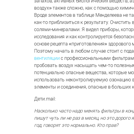
запахов, активных биологических веществ, аэ
воздух» также сложно, как с помощью химич
Вроде элементов в таблице Менделеева не т
как-то приблизиться к результату. Очистить
солями-минералами. Я видел приборы, котор
исследования и как контролируется безопасн
основе рецепта «приготовления» здорового 
Поэтому начать в любом случае стоит с под
вентиляции
с профессиональными фильтрами,
пробовать воздух насыщать чем-то полезным
потенциально опасные вещества, которые мог
использовать неконтролируемую озонацию 
элементы и соединения, опасные в больших 
Дети.mail:
Насколько часто надо менять фильтры в конд
пишут чуть ли не раз в месяц, но это дорого 
год, говорят это нормально. Кто прав?