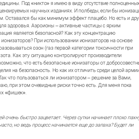
едицины. Под «никто» я имею в виду отсутствие полноценны
цензируемых научных изданиях. И полбеды, если бы ионизац
 Оставался бы как минимум эффект плацебо. Но есть и дру
для здоровья. Аэроионы – активные частицы с ярким
ация является безопасной? Как эту концентрацию
 ионизаторов? При использовании ионизаторов на основе
азовываться озон (газ первой категории токсичности при
азота. Как эту ситуацию контролируют производители
 возможно, что есть безопасные ионизаторы от добросовест
елия на безопасность. Но как их отличить среди целой арми
 Так что пользоваться ли ионизатором – решение за Вами,
аю, при этом очевидные риски точно есть. Для меня пока
ых «фишек».
ей очень быстро зацветает. Через сутки начинает плохо пахн
асто, но ведь процесс начинается еще до запаха? Будет ли