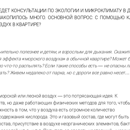
ВЕДЕТ КОНСУЛЬТАЦИИ ПО ЭКОЛОГИИ И МИКРОКЛИМАТУ В 
НАКОПИЛОСЬ МНОГО. ОСНОВНОЙ ВОПРОС: С ПОМОЩЬЮ К
ДУХ В КВАРТИРЕ?
чительно полезнее и детям, и взрослым для дыхания. Скажите
я эффекта «морского воздуха» в обычной квартире? Может б
о что-то распылять? Если такие способы есть — не опасны л
ать? Живем недалеко от парка, но с дороги все равно несет…
морской или лесной воздух — это потрясающая идея. К
ств, но даже работающих физических методов для того, чтоб
ность в том, что у воздуха есть огромное количество
одержания кислорода. Это и газовый состав, где могут быть
став, присутствие в воздухе неорганических элементов, бакт