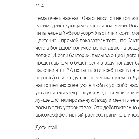
М.А.:
Тема очень важная. Она относится не только
взаимодействующим с застойной водой. Вода
питательный «биомусор» (частички кожи, мок
Цветение – прямой показатель того, что бак
чего в большом количестве попадают в возду
легкие. И, если бактерии, вызывающие цвете
представьте, что будет, если в воду попадет
палочки и т.п.? А попасть эти «ребята» туда 
справку) или воздушно-пылевым путем с обуви
настоятельно советую, в любых устройствах,
увлажнители ультразвуковые, распылители в
лучше дистиллированную) воду и менять её е
воды в этих устройствах. Это действительно 
высокоэффективный распространитель инфе
Дети.mail: