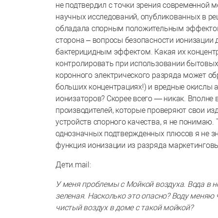
не подтвердил с точки зрения современной м
научных исследований, опубликованных в ре
обладала спорным положительным эффектом.
сторона – вопросы безопасности ионизации 
бактерицидным эффектом. Какая их концентр
контролировать при использовании бытовых
коронного электрического разряда может обр
больших концентрациях!) и вредные окислы 
ионизаторов? Скорее всего — никак. Вполне
производителей, которые проверяют свои изд
устройств спорного качества, я не понимаю.
однозначных подтвержденных плюсов я не зн
функция ионизации из разряда маркетингов
Дети.mail:
У меня проблемы с Мойкой воздуха. Вода в н
зеленая. Насколько это опасно? Воду меняю ч
чистый воздух в доме с такой мойкой?