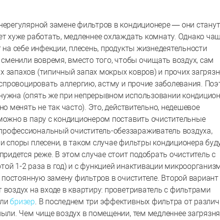
 нерегулярной замене фильтров в кондиционере — они стану
ет хуже работать, медленнее охлаждать комнату. Однако ча
т на себе инфекции, плесень, продукты жизнедеятельности
е сменили вовремя, вместо того, чтобы очищать воздух, сам
х запахов (типичный запах мокрых ковров) и прочих загрязн
т спровоцировать аллергию, астму и прочие заболевания. По
нужна (опять же при непрерывном использовании кондицион
но менять не так часто). Это, действительно, недешевое
 можно в пару с кондиционером поставить очистительные
профессиональный очиститель-обеззараживатель воздуха,
и споры плесени, в таком случае фильтры кондиционера буд
придется реже. В этом случае стоит подобрать очиститель с
ой 1-2 раза в год) и с функцией инактивации микроорганиз
а постоянную замену фильтров в очистителе. Второй вариант
 воздух на входе в квартиру: проветриватель с фильтрами
или
бризер
. В последнем три эффективных фильтра от разли
пыли. Чем чище воздух в помещении, тем медленнее загрязн