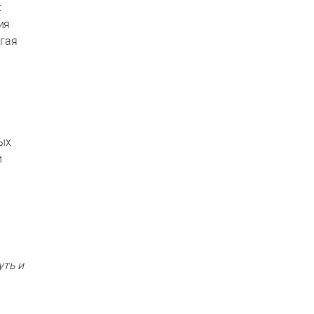
х
ия
гая
ных
и
уть и