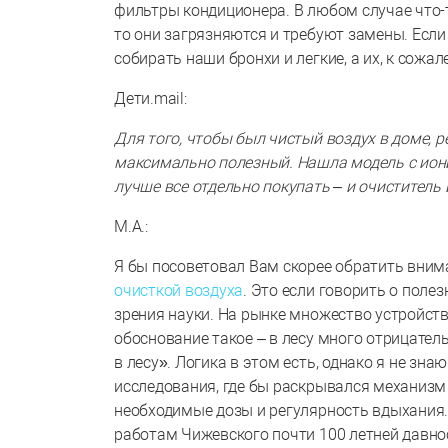
фильтры кондиционера. В любом случае что-т
то они загрязняются и требуют замены. Если
собирать наши бронхи и легкие, а их, к сожа
Дети.mail:
Для того, чтобы был чистый воздух в доме, 
максимально полезный. Нашла модель с иони
лучше все отдельно покупать – и очиститель 
М.А.:
Я бы посоветовал Вам скорее обратить вним
очисткой воздуха
. Это если говорить о поле
зрения науки. На рынке множество устройс
обоснование такое – в лесу много отрицател
в лесу». Логика в этом есть, однако я не зн
исследования, где бы раскрывался механизм
необходимые дозы и регулярность вдыхания.
работам Чижевского почти 100 летней давно