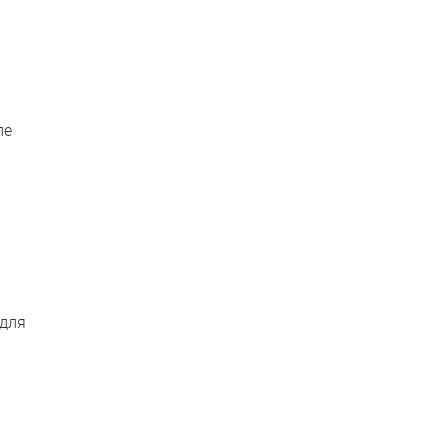
ле
 для