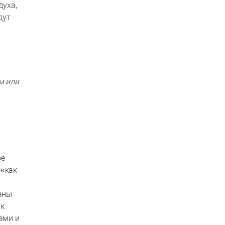
духа,
дут
м или
ое
 «как
аны
 к
ами и