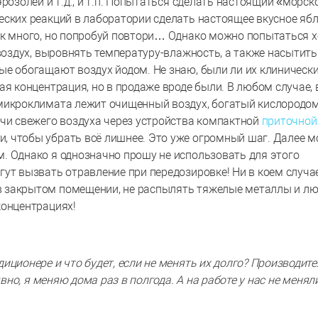
розолей и т.д., и т.п. Попытаться сделать настоящий «морск
еских реакций в лаборатории сделать настоящее вкусное ябл
ак много, но попробуй повтори… Однако можно попытаться х
 воздух, выровнять температуру-влажность, а также насытить
ые обогащают воздух йодом. Не знаю, были ли их клиническ
ая концентрация, но в продаже вроде были. В любом случае, 
микроклимата лежит очищенный воздух, богатый кислородом
ачи свежего воздуха через устройства компактной
приточной
 чтобы убрать всё лишнее. Это уже огромный шаг. Далее 
. Однако я однозначно прошу не использовать для этого
ут вызвать отравление при передозировке! Ни в коем случа
в закрытом помещении, не распылять тяжелые металлы и л
концентрациях!
иционере и что будет, если не менять их долго? Производите
явно, я меняю дома раз в полгода. А на работе у нас не менял