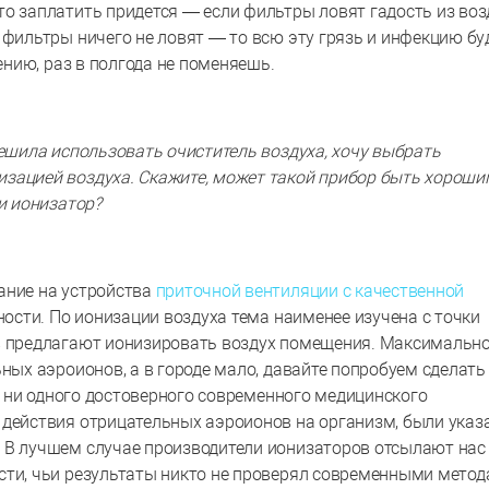
о заплатить придется — если фильтры ловят гадость из воз
 фильтры ничего не ловят — то всю эту грязь и инфекцию бу
лению, раз в полгода не поменяешь.
решила использовать очиститель воздуха, хочу выбрать
зацией воздуха. Скажите, может такой прибор быть хороши
и ионизатор?
ание на устройства
приточной вентиляции с качественной
зности. По ионизации воздуха тема наименее изучена с точки
тв предлагают ионизировать воздух помещения. Максимальн
ьных аэроионов, а в городе мало, давайте попробуем сделать
аю ни одного достоверного современного медицинского
 действия отрицательных аэроионов на организм, были указ
 В лучшем случае производители ионизаторов отсылают нас
сти, чьи результаты никто не проверял современными метод