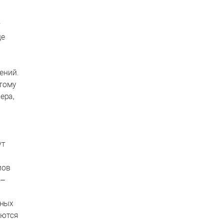
т
ще
ений.
этому
ера,
ут
мов
 –
чных
яются