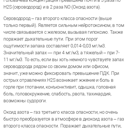
Головачева концентрация превышена почти в 3 раза по
H2S (сероводород) и в 2 раза NO (Оксид азота).
Сероводород – газ второго класса опасности (выше
только первый). Является сильным нейротоксином, в том
числе связывается с железом, вызывая гипоксию. Также
поражает дыхательные пути. При этом порог
ощутимости запаха составляет 0,014-0,03 мг/м3.
Значительный запах — при 4 мг/м3, а тяжелый – при 7-
11 мг/м3. То есть, если вы хоть немного чувствуете запах
сероводорода рядом со своим домом или офисом,
значит, уже можно фиксировать превышение ПДК. При
острых отравлениях H2S возникает жжение и боль в
горле при глотании, конъюнктивит, одышка, головная
боль, головокружение, слабость, рвота, тахикардия,
возможны судороги.
Оксид азота – газ третьего класса опасности, но очень
быстро преобразуется в атмосфере в диоксид азота – газ
второго класса опасности. Поражает дыхательные пути,