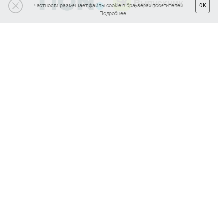
частности размещает файлы cookie в браузерах посетителей.
OK
Подробнее
Подписка на полезные статьи
Подписаться
Нажав кнопку «Подписаться», Вы даете
согласие на обработку своих
персональных данных
109544
, г.
Москва
, ул.
Рабочая, 93, стр. 2
Пользовательское соглашение