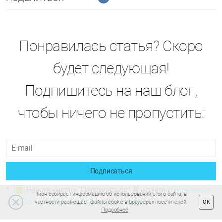
Понравилась статья? Скоро
будет следующая!
Подпишитесь на наш блог,
чтобы ничего не пропустить:
Подписаться
*
Нажав кнопку "Подписаться", Вы даете
согласие на
Тион собирает информацию об использовании этого сайта, в
обработку своих персональных данных
частности размещает файлы cookie в браузерах посетителей.
OK
Подробнее