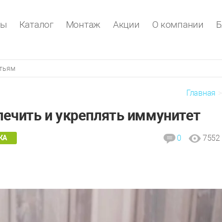
ры
Каталог
Монтаж
Акции
О компании
Б
Главная
лечить и укреплять иммунитет
0
7552
КА