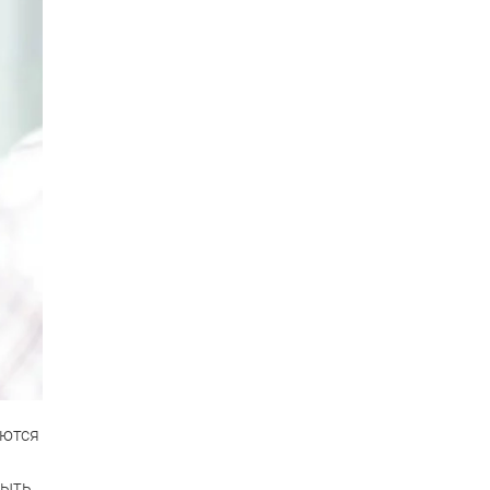
аются
быть