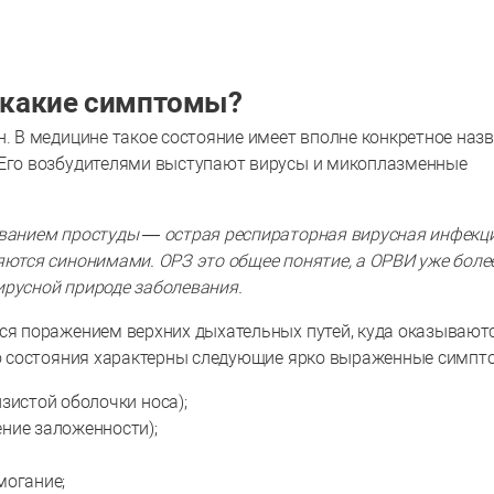
? какие симптомы?
н. В медицине такое состояние имеет вполне конкретное наз
. Его возбудителями выступают вирусы и микоплазменные
званием простуды — острая респираторная вирусная инфекц
яются синонимами. ОРЗ это общее понятие, а ОРВИ уже боле
ирусной природе заболевания.
тся поражением верхних дыхательных путей, куда оказывают
ого состояния характерны следующие ярко выраженные симпт
зистой оболочки носа);
ние заложенности);
могание;