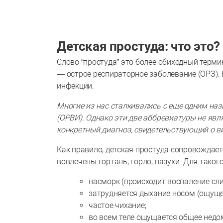
Детская простуда: что это
Слово “простуда” это более обиходный терми
— острое респираторное заболевание (ОРЗ)
инфекции.
Многие из нас сталкивались с еще одним на
(ОРВИ). Однако эти две аббревиатуры не явл
конкретный диагноз, свидетельствующий о в
Как правило, детская простуда сопровождае
вовлечены гортань, горло, пазухи. Для так
насморк (происходит воспаление сли
затрудняется дыхание носом (ощуще
частое чихание;
во всем теле ощущается общее недо