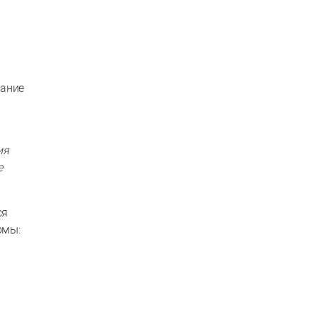
вание
ия
е
ся
омы: