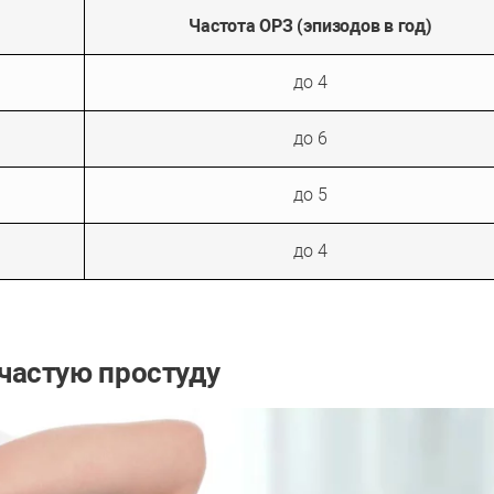
Частота ОРЗ (эпизодов в год)
до 4
до 6
до 5
до 4
частую простуду