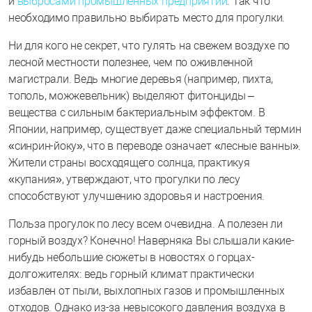
и
выбросами промышленных предприятий
. Так что
необходимо правильно выбирать место для прогулки.
Ни для кого не секрет, что гулять на свежем воздухе по
лесной местности полезнее, чем по оживленной
магистрали. Ведь многие деревья (например, пихта,
тополь, можжевельник) выделяют фитонциды –
вещества с сильным бактериальным эффектом. В
Японии, например, существует даже специальный термин
«синрин-йоку», что в переводе означает «лесные ванны».
Жители страны восходящего солнца, практикуя
«купания», утверждают, что прогулки по лесу
способствуют улучшению здоровья и настроения.
Польза прогулок по лесу всем очевидна. А полезен ли
горный воздух? Конечно! Наверняка Вы слышали какие-
нибудь небольшие сюжеты в новостях о горцах-
долгожителях: ведь горный климат практически
избавлен от пыли, выхлопных газов и промышленных
отходов. Однако из-за невысокого давления воздуха в