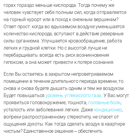
горах гораздо меньше кислорода. Тогда почему же
человек чувствует себя полным сил, когда отправляется
на горный курорт или в поход к снежным вершинам?
Ответ прост: когда во вдыхаемом воздухе уменьшается
количество кислорода, вступают в действие резервные
силы организма. Улучшается кровообращение, работа
легких и грудной клетки. Но с высотой лучше не
перебарщивать: всегда есть риск возникновения
гипоксии, а она может привести к потере сознания.
Если Вы остаетесь в закрытом непроветриваемом
помещении в течение длительного периода времени, то
снова и снова будете дышать одним и тем же воздухом.
Будет повышаться
уровень углекислого газа
. У Вас могут
проявиться головокружение, тошнота,
головные боли
,
усталость или заболевания легких. Даже
кондиционер
,
вопреки распространенному стереотипу, не спасет от
ощущения духоты. Как тогда сделать воздух в квартире
чистым? Единственное решение – обеспечить