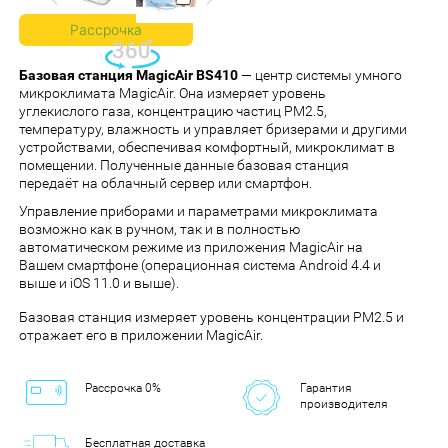
Рассрочка
Базовая станция MagicAir BS410
— центр системы умного
микроклимата MagicAir. Она измеряет уровень
углекислого газа, концентрацию частиц PM2.5,
температуру, влажность и управляет бризерами и другими
устройствами, обеспечивая комфортный, микроклимат в
помещении. Полученные данные базовая станция
передаёт на облачный сервер или смартфон.
Управление приборами и параметрами микроклимата
возможно как в ручном, так и в полностью
автоматическом режиме из приложения MagicAir на
Вашем смартфоне (операционная система Android 4.4 и
выше и iOS 11.0 и выше).
Базовая станция измеряет уровень концентрации PM2.5 и
отражает его в приложении MagicAir.
Рассрочка 0%
Гарантия
производителя
Бесплатная доставка