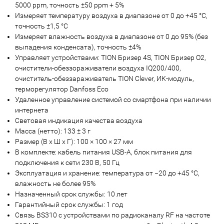
5000 ppm, точность ±50 ppm + 5%
Измеряет температуру воздуха в диапазоне от 0 до +45 °С,
точность ±1,5 °С
Измеряет влажность воздуха в диапазоне от 0 до 95% (без
выпадения конденсата), точность ±4%
Управляет устройствами: TION Бризер 4S, TION Бризер O2,
очистители-обеззораживатели воздуха IQ200/400,
очиститель-обеззараживатель TION Clever, ИК-модуль,
терморегулятор Danfoss Eco
Удаленное управление системой со смартфона при наличии
интернета
Световая индикация качества воздуха
Масса (нетто): 133 ± 3 г
Размер (В х Ш х Г): 100 × 100 × 27 мм
В комплекте: кабель питания USB-А, блок питания для
подключения к сети 230 В, 50 Гц
Эксплуатация и хранение: температура от −20 до +45 °С,
влажность не более 95%
Назначенный срок службы: 10 лет
Гарантийный срок службы: 1 год
Связь BS310 с устройствами по радиоканалу RF на частоте