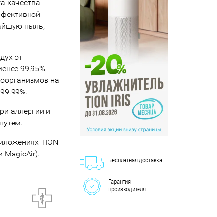
а качества
ффективной
чайшую пыль,
дух от
енее 99,95%,
роорганизмов на
99.99%.
ри аллергии и
путем.
риложениях TION
 MagicAir).
Бесплатная доставка
Гарантия
производителя