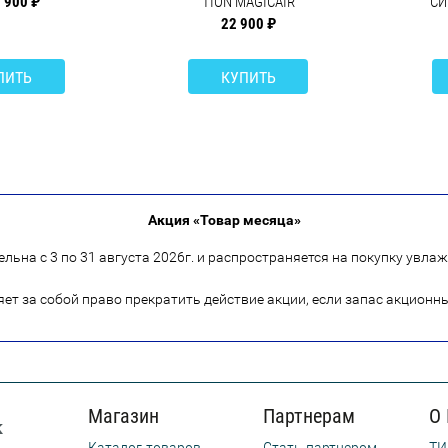
 900 ₽
TION MAGICAIR
СИ
22 900 ₽
ПИТЬ
КУПИТЬ
Акция «Товар месяца»
льна с 3 по 31 августа 2026г. и распространяется на покупку увлажн
т за собой право прекратить действие акции, если запас акционн
Магазин
Партнерам
О
Каталог товаров
Стать партнером
ТИ