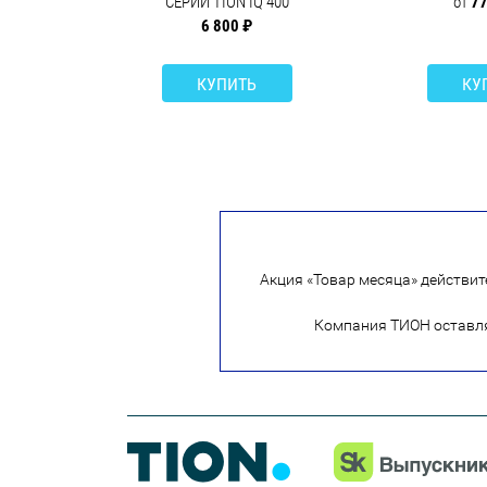
СЕРИИ TION IQ 400
от
77
6 800 ₽
КУПИТЬ
КУ
Акция «Товар месяца» действите
Компания ТИОН оставляе