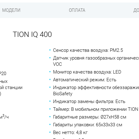
МОДЕЛИ
ОПЛАТА
ДО
TION IQ 400
Сенсор качества воздуха: PM2.5
Датчик уровня газообразных органичес
VOC
Монитор качества воздуха: LED
P20
Автоматический режим: Есть
ьных
ой станции
Индикатор эффективности обеззаражи
)
BioSafety
Индикатор замены фильтра: Есть
Таймер: В мобильном приложении TION
3
 м
/ч
Габаритные размеры: Ø27xH58 cм
Габариты упаковки: 65х33х33 cм
Вес нетто: 4,8 кг