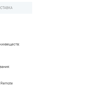
СТАВКА
кихвеществ:
вания:
 Remote