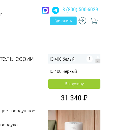
8 (800) 500-6029
г
0
Где купить
тель серии
+
IQ 400 белый
-
IQ 400 черный
В корзину
31 340
ищает воздушное
 воздуха,