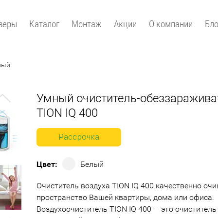
зеры
Каталог
Монтаж
Акции
О компании
Бло
лый
Умный очиститель-обеззаражива
Next
TION IQ 400
Рассрочка
Цвет:
Белый
Очиститель воздуха TION IQ 400 качественно оч
пространство Вашей квартиры, дома или офиса.
Воздухоочиститель TION IQ 400 — это очиститель